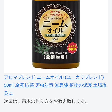
アロマブレンド ニームオイル (ユーカリブレンド)
50ml 原液 園芸 害虫対策 無農薬 植物の保護 土壌改
良に
次回は、苗木の作り方をお教え致します。